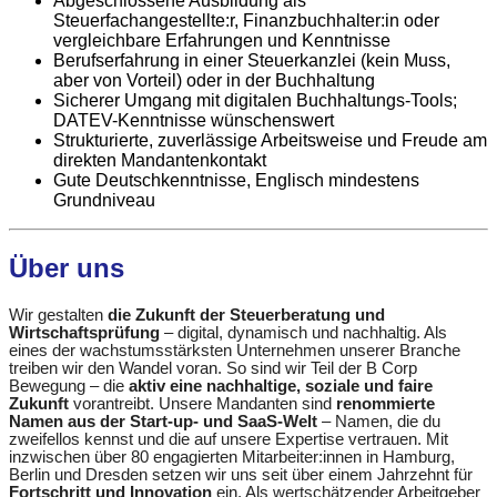
Abgeschlossene Ausbildung als
Steuerfachangestellte:r, Finanzbuchhalter:in oder
vergleichbare Erfahrungen und Kenntnisse
Berufserfahrung in einer Steuerkanzlei (kein Muss,
aber von Vorteil) oder in der Buchhaltung
Sicherer Umgang mit digitalen Buchhaltungs-Tools;
DATEV-Kenntnisse wünschenswert
Strukturierte, zuverlässige Arbeitsweise und Freude am
direkten Mandantenkontakt
Gute Deutschkenntnisse, Englisch mindestens
Grundniveau
Über uns
Wir gestalten
die Zukunft der Steuerberatung und
Wirtschaftsprüfung
– digital, dynamisch und nachhaltig. Als
eines der wachstumsstärksten Unternehmen unserer Branche
treiben wir den Wandel voran. So sind wir Teil der B Corp
Bewegung – die
a
ktiv eine nachhaltige, soziale und faire
Zukunft
vorantreibt. Unsere Mandanten sind
renommierte
Namen aus der Start-up- und SaaS-Welt
– Namen, die du
zweifellos kennst
und die auf unsere Expertise
vertrauen.
Mit
inzwischen über 80 engagierten Mitarbeiter:innen in Hamburg,
Berlin und Dresden setzen wir uns seit über einem Jahrzehnt für
Fortschritt und Innovation
ein. Als wertschätzender Arbeitgeber